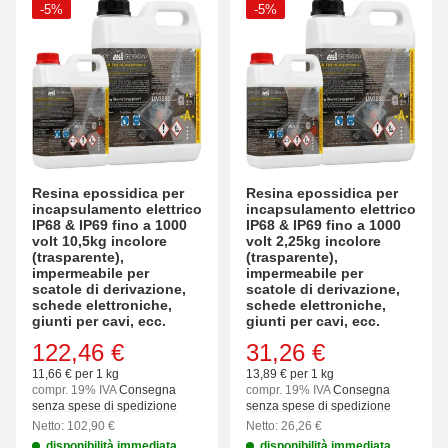
-5%
-5%
Resina epossidica per
Resina epossidica per
incapsulamento elettrico
incapsulamento elettrico
IP68 & IP69 fino a 1000
IP68 & IP69 fino a 1000
volt 10,5kg incolore
volt 2,25kg incolore
(trasparente),
(trasparente),
impermeabile per
impermeabile per
scatole di derivazione,
scatole di derivazione,
schede elettroniche,
schede elettroniche,
giunti per cavi, ecc.
giunti per cavi, ecc.
122,46 €
31,26 €
11,66 € per 1 kg
13,89 € per 1 kg
compr. 19% IVA
Consegna
compr. 19% IVA
Consegna
senza spese di spedizione
senza spese di spedizione
Netto: 102,90 €
Netto: 26,26 €
disponibilità immediata
disponibilità immediata