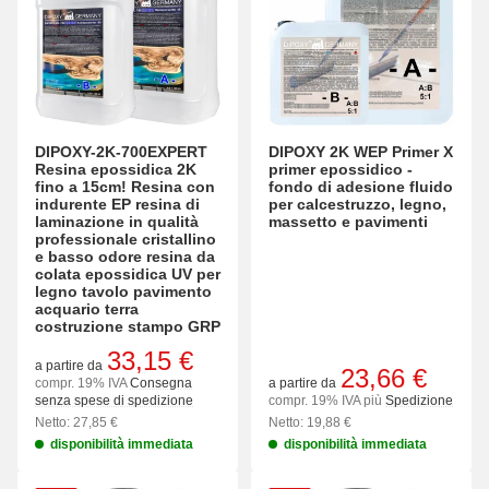
DIPOXY-2K-700EXPERT
DIPOXY 2K WEP Primer X
Resina epossidica 2K
primer epossidico -
fino a 15cm! Resina con
fondo di adesione fluido
indurente EP resina di
per calcestruzzo, legno,
laminazione in qualità
massetto e pavimenti
professionale cristallino
e basso odore resina da
colata epossidica UV per
legno tavolo pavimento
acquario terra
costruzione stampo GRP
33,15 €
a partire da
23,66 €
compr. 19% IVA
Consegna
a partire da
senza spese di spedizione
compr. 19% IVA più
Spedizione
Netto: 27,85 €
Netto: 19,88 €
disponibilità immediata
disponibilità immediata