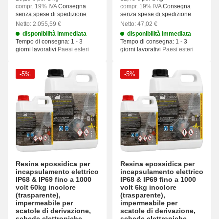
compr. 19% IVA
Consegna
compr. 19% IVA
Consegna
senza spese di spedizione
senza spese di spedizione
Netto: 2.055,59 €
Netto: 47,02 €
disponibilità immediata
disponibilità immediata
Tempo di consegna:
1 - 3
Tempo di consegna:
1 - 3
giorni lavorativi
Paesi esteri
giorni lavorativi
Paesi esteri
-5%
-5%
Resina epossidica per
Resina epossidica per
incapsulamento elettrico
incapsulamento elettrico
IP68 & IP69 fino a 1000
IP68 & IP69 fino a 1000
volt 60kg incolore
volt 6kg incolore
(trasparente),
(trasparente),
impermeabile per
impermeabile per
scatole di derivazione,
scatole di derivazione,
schede elettroniche,
schede elettroniche,