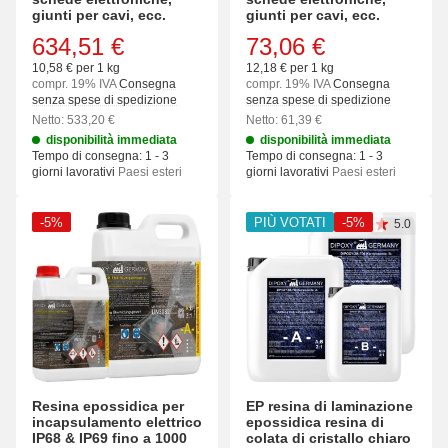
giunti per cavi, ecc.
giunti per cavi, ecc.
634,51 €
73,06 €
10,58 € per 1 kg
12,18 € per 1 kg
compr. 19% IVA
Consegna
compr. 19% IVA
Consegna
senza spese di spedizione
senza spese di spedizione
Netto: 533,20 €
Netto: 61,39 €
disponibilità immediata
disponibilità immediata
Tempo di consegna:
1 - 3
Tempo di consegna:
1 - 3
giorni lavorativi
Paesi esteri
giorni lavorativi
Paesi esteri
-5%
PIÙ VOTATI
-5%
5.0
Resina epossidica per
EP resina di laminazione
incapsulamento elettrico
epossidica resina di
IP68 & IP69 fino a 1000
colata di cristallo chiaro