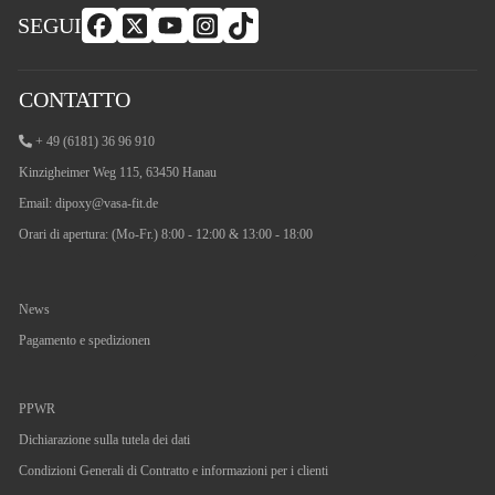
SEGUI
CONTATTO
+ 49 (6181) 36 96 910
Kinzigheimer Weg 115, 63450 Hanau
Email:
dipoxy@vasa-fit.de
Orari di apertura: (Mo-Fr.) 8:00 - 12:00 & 13:00 - 18:00
News
Pagamento e spedizionen
PPWR
Dichiarazione sulla tutela dei dati
Condizioni Generali di Contratto e informazioni per i clienti