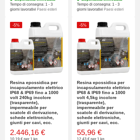
Tempo di consegna:
1 - 3
Tempo di consegna:
1 - 3
giorni lavorativi
Paesi esteri
giorni lavorativi
Paesi esteri
-5%
-5%
Resina epossidica per
Resina epossidica per
incapsulamento elettrico
incapsulamento elettrico
IP68 & IP69 fino a 1000
IP68 & IP69 fino a 1000
volt 240kg incolore
volt 4,5kg incolore
(trasparente),
(trasparente),
impermeabile per
impermeabile per
scatole di derivazione,
scatole di derivazione,
schede elettroniche,
schede elettroniche,
giunti per cavi, ecc.
giunti per cavi, ecc.
2.446,16 €
55,96 €
10,19 € per 1 kg
12,43 € per 1 kg