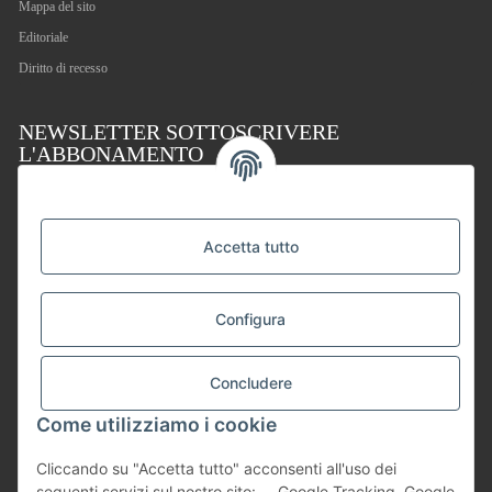
Mappa del sito
Editoriale
Diritto di recesso
NEWSLETTER SOTTOSCRIVERE
L'ABBONAMENTO
Iscriviti alla newsletter, effettua un ordine e ricevi un buono sconto del 5 %. Per il tuo
prossimo acquisto nel nostro shop. Riceverai il buono insieme al tuo ordine.
In conformità con la vostra dichiarazione sulla
protezione dei dati
, vi prego di inviarmi
Accetta tutto
regolarmente informazioni sulla vostra gamma di prodotti tramite e-mail e revocabili in
qualsiasi momento.
Indirizzo e-mail
Configura
SOTTOSCRIVERE L'ABBONAMENTO
Concludere
Come utilizziamo i cookie
Cliccando su "Accetta tutto" acconsenti all'uso dei
seguenti servizi sul nostro sito: , , Google Tracking, Google