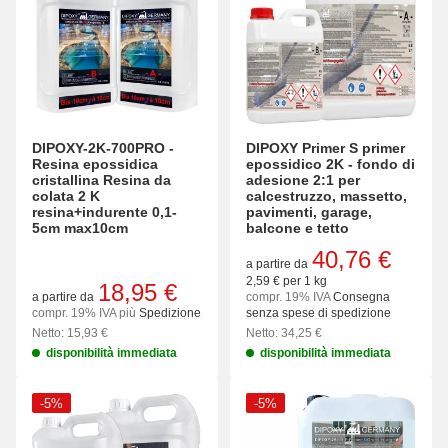
DIPOXY-2K-700PRO -
DIPOXY Primer S primer
Resina epossidica
epossidico 2K - fondo di
cristallina Resina da
adesione 2:1 per
colata 2 K
calcestruzzo, massetto,
resina+indurente 0,1-
pavimenti, garage,
5cm max10cm
balcone e tetto
40,76 €
a partire da
2,59 € per 1 kg
18,95 €
a partire da
compr. 19% IVA
Consegna
compr. 19% IVA più
Spedizione
senza spese di spedizione
Netto: 15,93 €
Netto: 34,25 €
disponibilità immediata
disponibilità immediata
-5%
-5%