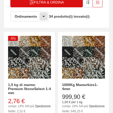
FILTRA & ORDINA
34 prodotto(i) trovato(i)
Ordinamento
-5%
1,5 kg di marmo
1000Kg Mamorkies1-
Premium StoneSelect 1-4
4mm
mm
999,90 €
2,76 €
1,00 € per 1 kg
compr. 19% IVA più
Spedizione
compr. 19% IVA più
Spedizione
Netto: 2,32 €
Netto: 840,25 €