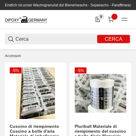
Endlich ist unser Wachsgranulat da! Bienenwachs - Sojawachs - Paraffinwachs
0
0 Produkte in der Liste
CERCA
Accessori
-5%
-5%
Cuscino di riempimento
Pluriball Materiale di
Cuscino a bolle d'aria
riempimento del cuscino