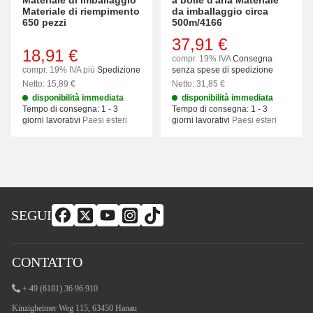
Materiale di imballaggio
a bolle d'aria Materiale
Materiale di riempimento
da imballaggio circa
650 pezzi
500m/4166
37,91 €
18,91 €
compr. 19% IVA
Consegna
compr. 19% IVA più
Spedizione
senza spese di spedizione
Netto: 15,89 €
Netto: 31,85 €
disponibilità immediata
disponibilità immediata
Tempo di consegna:
1 - 3
Tempo di consegna:
1 - 3
giorni lavorativi
Paesi esteri
giorni lavorativi
Paesi esteri
SEGUI
CONTATTO
+ 49 (6181) 36 96 910
Kinzigheimer Weg 115, 63450 Hanau