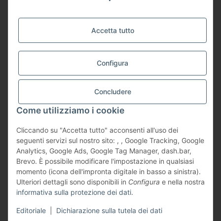
Iscriviti alla newsletter, effettua un ordine e ricevi un buono sconto del 5 %. Per il tuo
prossimo acquisto nel nostro shop. Riceverai il buono insieme al tuo ordine.
In conformità con la vostra dichiarazione sulla
protezione dei dati
, vi prego di inviarmi
Accetta tutto
regolarmente informazioni sulla vostra gamma di prodotti tramite e-mail e revocabili in
qualsiasi momento.
Indirizzo e-mail
Configura
SOTTOSCRIVERE L'ABBONAMENTO
Concludere
Come utilizziamo i cookie
Cliccando su "Accetta tutto" acconsenti all'uso dei
seguenti servizi sul nostro sito: , , Google Tracking, Google
Analytics, Google Ads, Google Tag Manager, dash.bar,
Brevo. È possibile modificare l'impostazione in qualsiasi
© Vasa-Fit GmbH
* Tutti i prezzi sono comprensivi dell’IVA prevista dalla legge, più
momento (icona dell'impronta digitale in basso a sinistra).
di spedizione
Ulteriori dettagli sono disponibili in
Configura
e nella nostra
Tel.: 06181-3696910 - Mob.: 0151-14900097 - E-Mail: info@vasa-fit.de
informativa sulla protezione dei dati
.
Powered by
JTL-Shop
Editoriale
|
Dichiarazione sulla tutela dei dati
PIÙ
CERCA
MENU
LOG-IN
CARRELLO