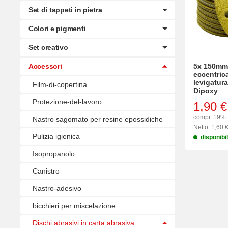
Set di tappeti in pietra
Colori e pigmenti
Set creativo
5x 150mm 
Accessori
eccentrica
levigatur
Film-di-copertina
Dipoxy
Protezione-del-lavoro
1,90 €
compr. 19% 
Nastro sagomato per resine epossidiche
Netto: 1,60 
Pulizia igienica
disponibi
Isopropanolo
Canistro
Nastro-adesivo
bicchieri per miscelazione
Dischi abrasivi in carta abrasiva