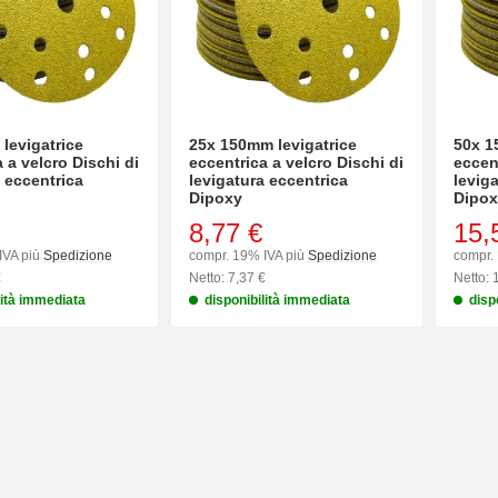
levigatrice
25x 150mm levigatrice
50x 1
 a velcro Dischi di
eccentrica a velcro Dischi di
eccent
a eccentrica
levigatura eccentrica
levig
Dipoxy
Dipox
8,77 €
15,
IVA più
Spedizione
compr. 19% IVA più
Spedizione
compr.
€
Netto: 7,37 €
Netto: 
lità immediata
disponibilità immediata
disp