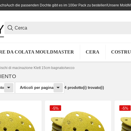
achs
Auch die passenden Dochte gibt es im 100er Pack zu bestellen!
Unsere MoldMas
RE DA COLATA MOULDMASTER
CERA
COSTRU
ischi di macinazione Klett 15cm bagnato/secco
MENTO
to
Articoli per pagina
4 prodotto(i) trovato(i)
-5%
-5%