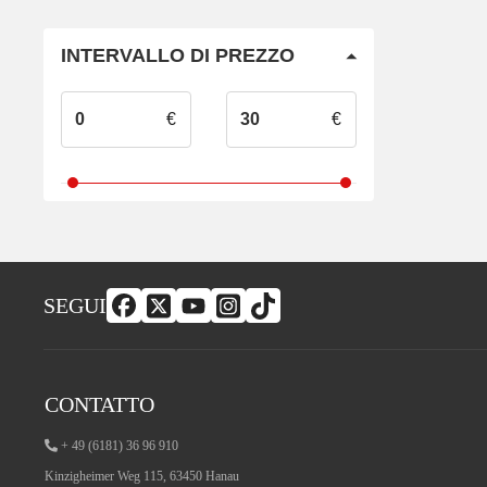
INTERVALLO DI PREZZO
€
€
SEGUI
CONTATTO
+ 49 (6181) 36 96 910
Kinzigheimer Weg 115, 63450 Hanau