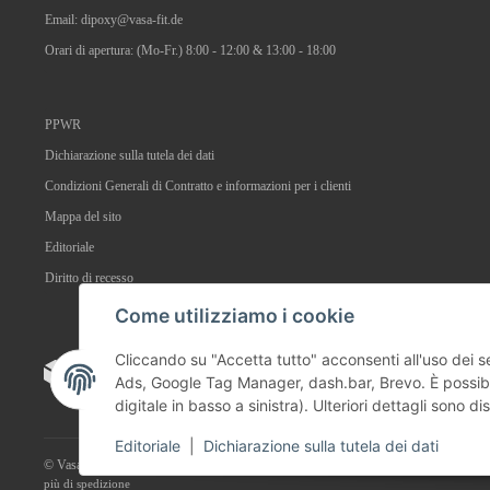
Email:
dipoxy@vasa-fit.de
Orari di apertura: (Mo-Fr.) 8:00 - 12:00 & 13:00 - 18:00
PPWR
Dichiarazione sulla tutela dei dati
Condizioni Generali di Contratto e informazioni per i clienti
Mappa del sito
Editoriale
Diritto di recesso
Come utilizziamo i cookie
Cliccando su "Accetta tutto" acconsenti all'uso dei se
Ads, Google Tag Manager, dash.bar, Brevo. È possibi
digitale in basso a sinistra). Ulteriori dettagli sono dis
Editoriale
|
Dichiarazione sulla tutela dei dati
© Vasa-Fit GmbH
* Tutti i prezzi sono comprensivi dell’IVA prevista dalla legge,
più
di spedizione