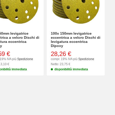
50mm levigatrice
100x 150mm levigatrice
rica a velcro Dischi di
eccentrica a velcro Dischi di
atura eccentrica
levigatura eccentrica
y
Dipoxy
59 €
28,26 €
 19% IVA più
Spedizione
compr. 19% IVA più
Spedizione
13,10 €
Netto: 23,75 €
onibilità immediata
disponibilità immediata