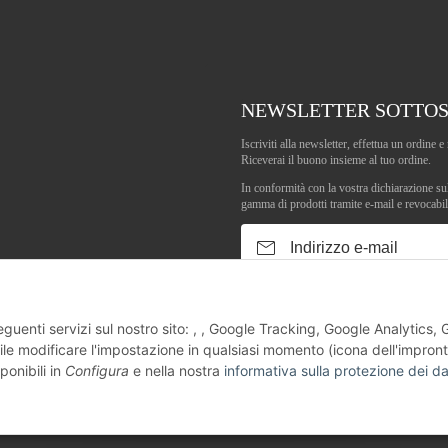
NEWSLETTER SOTTO
Iscriviti alla newsletter, effettua un ordine
Riceverai il buono insieme al tuo ordine.
In conformità con la vostra dichiarazione su
gamma di prodotti tramite e-mail e revocabi
Indirizzo e-mail
guenti servizi sul nostro sito: , , Google Tracking, Google Analytics,
le modificare l'impostazione in qualsiasi momento (icona dell'impron
ponibili in
Configura
e nella nostra
informativa sulla protezione dei da
Tel.: 06181-3696910 - Mob.: 0151-14900097 - E-Mail: info@vasa-fit.de