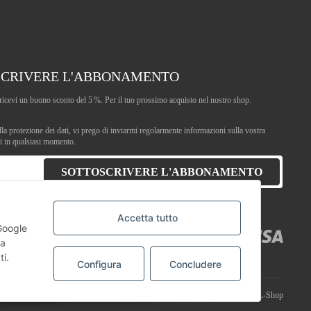
SCRIVERE L'ABBONAMENTO
 e ricevi un buono sconto del 5 %. Per il tuo prossimo acquisto nel nostro shop.
lla
protezione dei dati
, vi prego di inviarmi regolarmente informazioni sulla vostra
li in qualsiasi momento.
SOTTOSCRIVERE L'ABBONAMENTO
Accetta tutto
 Google
ta
ti
.
Configura
Concludere
Powered by
JTL-Shop