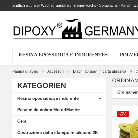
Endlich ist unser Wachsgranulat da! Bienenwachs - Sojawachs - Paraffinw
RESINA EPOSSIDICA E INDURENTE
POLVE
Pagina di avvio
Accessori
Dischi abrasivi in carta abrasiva
D
ORDINA
KATEGORIEN
Ordinamen
Resina epossidica e indurente
Polvere da colata MouldMaster
-5%
Cera
Costruzione dello stampo in silicone 2K