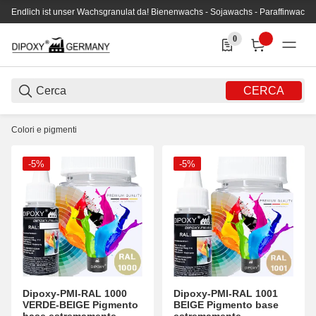
Endlich ist unser Wachsgranulat da! Bienenwachs - Sojawachs - Paraffinwachs
0
0 Produkte in der Liste
CERCA
Colori e pigmenti
-5%
-5%
Dipoxy-PMI-RAL 1000
Dipoxy-PMI-RAL 1001
VERDE-BEIGE Pigmento
BEIGE Pigmento base