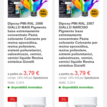
Dipoxy-PMI-RAL 1006
Dipoxy-PMI-RAL 1007
GIALLO MAIS Pigmento
GIALLO NARCISO
base estremamente
Pigmento base
concentrato Pasta
estremamente
colorante Colorante per
concentrato Pasta
resina epossidica,
colorante Colorante per
resina poliestere,
resina epossidica,
sistemi poliuretanici,
resina poliestere,
calcestruzzo, vernici,
sistemi poliuretanici,
vernici liquide Resina
calcestruzzo, vernici,
sintetica Gioielli
vernici liquide Resina
sintetica Gioielli
3,79 €
3,79 €
a partire da
a partire da
compr. 19% IVA più
Spedizione
compr. 19% IVA più
Spedizione
Netto: 3,19 €
Netto: 3,19 €
disponibilità immediata
disponibilità immediata
-5%
-5%