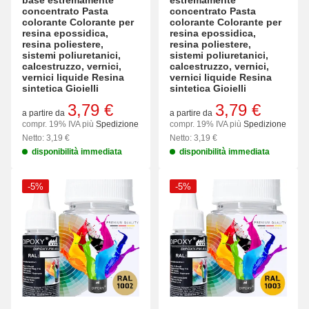
base estremamente
estremamente
concentrato Pasta
concentrato Pasta
colorante Colorante per
colorante Colorante per
resina epossidica,
resina epossidica,
resina poliestere,
resina poliestere,
sistemi poliuretanici,
sistemi poliuretanici,
calcestruzzo, vernici,
calcestruzzo, vernici,
vernici liquide Resina
vernici liquide Resina
sintetica Gioielli
sintetica Gioielli
3,79 €
3,79 €
a partire da
a partire da
compr. 19% IVA più
Spedizione
compr. 19% IVA più
Spedizione
Netto: 3,19 €
Netto: 3,19 €
disponibilità immediata
disponibilità immediata
-5%
-5%