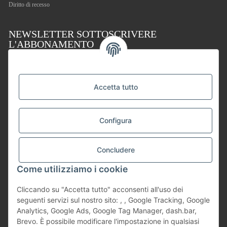
Diritto di recesso
NEWSLETTER SOTTOSCRIVERE
L'ABBONAMENTO
Iscriviti alla newsletter, effettua un ordine e ricevi un buono sconto del 5 %. Per il tuo
prossimo acquisto nel nostro shop. Riceverai il buono insieme al tuo ordine.
In conformità con la vostra dichiarazione sulla
protezione dei dati
, vi prego di inviarmi
Accetta tutto
regolarmente informazioni sulla vostra gamma di prodotti tramite e-mail e revocabili in
qualsiasi momento.
Indirizzo e-mail
Configura
SOTTOSCRIVERE L'ABBONAMENTO
Concludere
Come utilizziamo i cookie
Cliccando su "Accetta tutto" acconsenti all'uso dei
seguenti servizi sul nostro sito: , , Google Tracking, Google
Analytics, Google Ads, Google Tag Manager, dash.bar,
Brevo. È possibile modificare l'impostazione in qualsiasi