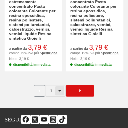
estremamente
concentrato Pasta
concentrato Pasta
colorante Colorante per
colorante Colorante per
resina epossidica,
resina epossidica,
resina poliestere,
resina poliestere,
sistemi poliuretanici,
sistemi poliuretanici,
calcestruzzo, vernici,
calcestruzzo, vernici,
vernici liquide Resina
vernici liquide Resina
sintetica Gioielli
sintetica Gioielli
3,79 €
3,79 €
a partire da
a partire da
compr. 19% IVA più
Spedizione
compr. 19% IVA più
Spedizione
Netto: 3,19 €
Netto: 3,19 €
disponibilità immediata
disponibilità immediata
1
SEGUI