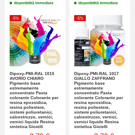
disponibilità immediata
disponibilità immediata
-5%
-5%
Dipoxy-PMI-RAL 1015
Dipoxy-PMI-RAL 1017
AVORIO CHIARO
GIALLO ZAFFRANO
Pigmento base
Pigmento base
estremamente
estremamente
concentrato Pasta
concentrato Pasta
colorante Colorante per
colorante Colorante per
resina epossidica,
resina epossidica,
resina poliestere,
resina poliestere,
sistemi poliuretanici,
sistemi poliuretanici,
calcestruzzo, vernici,
calcestruzzo, vernici,
vernici liquide Resina
vernici liquide Resina
sintetica Gioielli
sintetica Gioielli