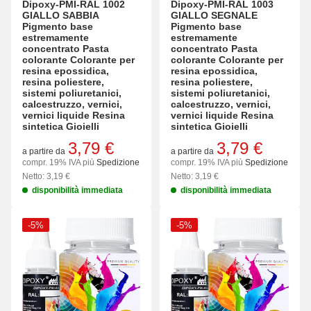
Dipoxy-PMI-RAL 1002
Dipoxy-PMI-RAL 1003
GIALLO SABBIA
GIALLO SEGNALE
Pigmento base
Pigmento base
estremamente
estremamente
concentrato Pasta
concentrato Pasta
colorante Colorante per
colorante Colorante per
resina epossidica,
resina epossidica,
resina poliestere,
resina poliestere,
sistemi poliuretanici,
sistemi poliuretanici,
calcestruzzo, vernici,
calcestruzzo, vernici,
vernici liquide Resina
vernici liquide Resina
sintetica Gioielli
sintetica Gioielli
3,79 €
3,79 €
a partire da
a partire da
compr. 19% IVA più
Spedizione
compr. 19% IVA più
Spedizione
Netto: 3,19 €
Netto: 3,19 €
disponibilità immediata
disponibilità immediata
-5%
-5%