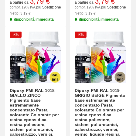
3,79 €
3,79 €
a partire da
a partire da
compr. 19% IVA più
Spedizione
compr. 19% IVA più
Spedizione
Netto: 3,19 €
Netto: 3,19 €
disponibilità immediata
disponibilità immediata
-5%
-5%
Dipoxy-PMI-RAL 1018
Dipoxy-PMI-RAL 1019
GIALLO ZINCO
GRIGIO BEIGE Pigmento
Pigmento base
base estremamente
estremamente
concentrato Pasta
concentrato Pasta
colorante Colorante per
colorante Colorante per
resina epossidica,
resina epossidica,
resina poliestere,
resina poliestere,
sistemi poliuretanici,
sistemi poliuretanici,
calcestruzzo, vernici,
calcestruzzo, vernici,
vernici liquide Resina