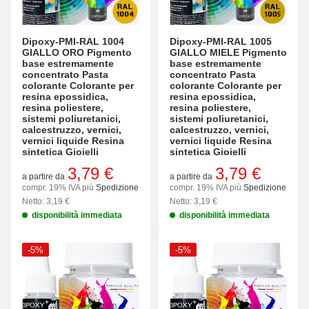
Dipoxy-PMI-RAL 1004
Dipoxy-PMI-RAL 1005
GIALLO ORO Pigmento
GIALLO MIELE Pigmento
base estremamente
base estremamente
concentrato Pasta
concentrato Pasta
colorante Colorante per
colorante Colorante per
resina epossidica,
resina epossidica,
resina poliestere,
resina poliestere,
sistemi poliuretanici,
sistemi poliuretanici,
calcestruzzo, vernici,
calcestruzzo, vernici,
vernici liquide Resina
vernici liquide Resina
sintetica Gioielli
sintetica Gioielli
3,79 €
3,79 €
a partire da
a partire da
compr. 19% IVA più
Spedizione
compr. 19% IVA più
Spedizione
Netto: 3,19 €
Netto: 3,19 €
disponibilità immediata
disponibilità immediata
-5%
-5%