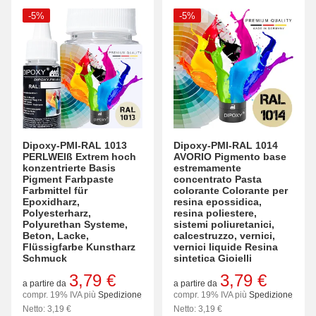
-5%
-5%
Dipoxy-PMI-RAL 1013
Dipoxy-PMI-RAL 1014
PERLWEIß Extrem hoch
AVORIO Pigmento base
konzentrierte Basis
estremamente
Pigment Farbpaste
concentrato Pasta
Farbmittel für
colorante Colorante per
Epoxidharz,
resina epossidica,
Polyesterharz,
resina poliestere,
Polyurethan Systeme,
sistemi poliuretanici,
Beton, Lacke,
calcestruzzo, vernici,
Flüssigfarbe Kunstharz
vernici liquide Resina
Schmuck
sintetica Gioielli
3,79 €
3,79 €
a partire da
a partire da
compr. 19% IVA più
Spedizione
compr. 19% IVA più
Spedizione
Netto: 3,19 €
Netto: 3,19 €