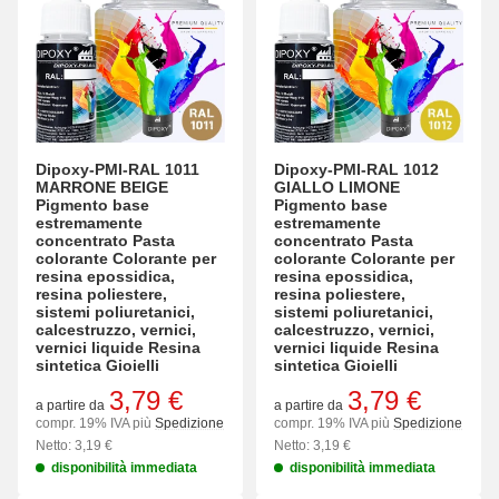
Dipoxy-PMI-RAL 1011
Dipoxy-PMI-RAL 1012
MARRONE BEIGE
GIALLO LIMONE
Pigmento base
Pigmento base
estremamente
estremamente
concentrato Pasta
concentrato Pasta
colorante Colorante per
colorante Colorante per
resina epossidica,
resina epossidica,
resina poliestere,
resina poliestere,
sistemi poliuretanici,
sistemi poliuretanici,
calcestruzzo, vernici,
calcestruzzo, vernici,
vernici liquide Resina
vernici liquide Resina
sintetica Gioielli
sintetica Gioielli
3,79 €
3,79 €
a partire da
a partire da
compr. 19% IVA più
Spedizione
compr. 19% IVA più
Spedizione
Netto: 3,19 €
Netto: 3,19 €
disponibilità immediata
disponibilità immediata