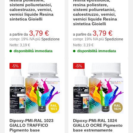
resina poliestere,
resina epossidica,
sistemi poliuretanici,
resina poliestere,
calcestruzzo, vernici,
sistemi poliuretanici,
vernici liquide Resina
calcestruzzo, vernici,
sintetica Gioielli
vernici liquide Resina
sintetica Gioielli
3,79 €
3,79 €
a partire da
a partire da
compr. 19% IVA più
Spedizione
compr. 19% IVA più
Spedizione
Netto: 3,19 €
Netto: 3,19 €
disponibilità immediata
disponibilità immediata
-5%
-5%
Dipoxy-PMI-RAL 1023
Dipoxy-PMI-RAL 1024
GIALLO TRAFFICO
GIALLO OCRE Pigmento
Pigmento base
base estremamente