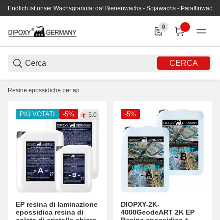
Endlich ist unser Wachsgranulat da! Bienenwachs - Sojawachs - Paraffinwachs
0
0 Produkte in der Liste
CERCA
Resine epossidiche per applicazione
PIÙ VOTATI
-5%
-5%
5.0
EP resina di laminazione
DIOPXY-2K-
epossidica resina di
4000GeodeART 2K EP