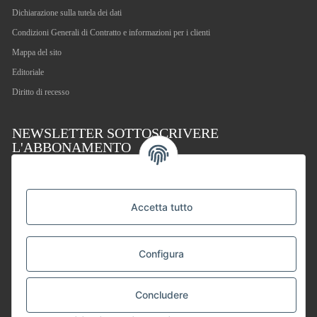
Dichiarazione sulla tutela dei dati
Condizioni Generali di Contratto e informazioni per i clienti
Mappa del sito
Editoriale
Diritto di recesso
NEWSLETTER SOTTOSCRIVERE
L'ABBONAMENTO
Iscriviti alla newsletter, effettua un ordine e ricevi un buono sconto del 5 %. Per il tuo
prossimo acquisto nel nostro shop. Riceverai il buono insieme al tuo ordine.
In conformità con la vostra dichiarazione sulla
protezione dei dati
, vi prego di inviarmi
Accetta tutto
regolarmente informazioni sulla vostra gamma di prodotti tramite e-mail e revocabili in
qualsiasi momento.
Indirizzo e-mail
Configura
SOTTOSCRIVERE L'ABBONAMENTO
Concludere