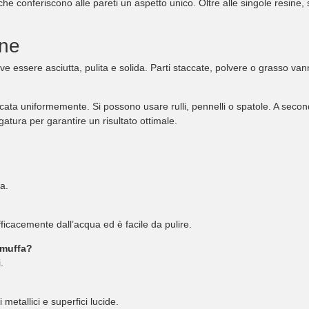
e conferiscono alle pareti un aspetto unico. Oltre alle singole resine, so
one
 essere asciutta, pulita e solida. Parti staccate, polvere o grasso va
icata uniformemente. Si possono usare rulli, pennelli o spatole. A second
ugatura per garantire un risultato ottimale.
a.
ficacemente dall’acqua ed è facile da pulire.
imuffa?
.
i metallici e superfici lucide.