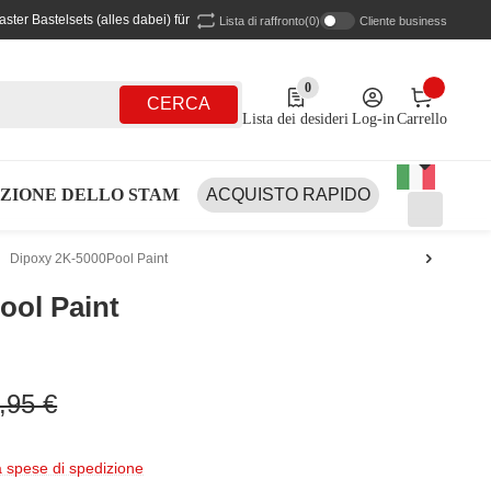
ter Bastelsets (alles dabei) für Kinder in 4 verschiedenen Ausführungen sind wie
Lista di raffronto
(0)
Cliente business
0
0 Produkte in der Liste
CERCA
Lista dei desideri
Log-in
Carrello
ZIONE DELLO STAMPO IN SILICONE 2K
ACQUISTO RAPIDO
SET DI TAP
Dipoxy 2K-5000Pool Paint
ool Paint
,95 €
spese di spedizione