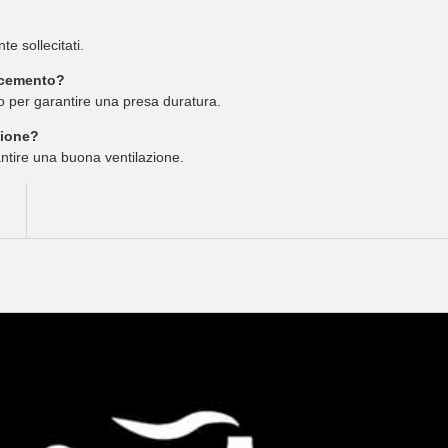
e sollecitati.
o cemento?
o per garantire una presa duratura.
zione?
rantire una buona ventilazione.