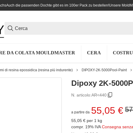
achs
Auch die passenden Dochte gibt es im 100er Pack zu bestellen!
Unsere MoldMas
RE DA COLATA MOULDMASTER
CERA
COSTRU
mi di resina epossidica (resina più indurente)
DIPOXY-2K-5000Pool-Paint
Dipoxy 2K-5000P
N. articolo:
AR<440
55,05 €
57
a partire da
55,05 € per 1 kg
compr. 19% IVA
Consegna senza 