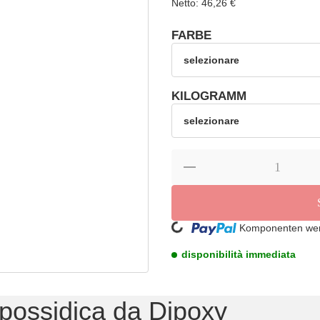
Netto: 46,26 €
FARBE
seleziona
selezionare
selezionare
KILOGRAMM
seleziona
selezionare
selezionare
Loading...
Komponenten werd
disponibilità immediata
epossidica da Dipoxy