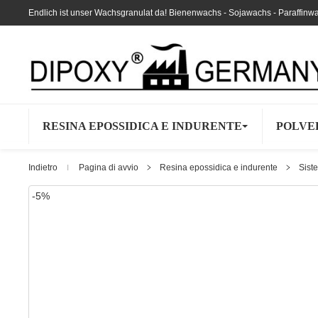
Endlich ist unser Wachsgranulat da! Bienenwachs - Sojawachs - Paraffinw
RESINA EPOSSIDICA E INDURENTE
POLVE
Indietro
Pagina di avvio
Resina epossidica e indurente
Siste
-5%